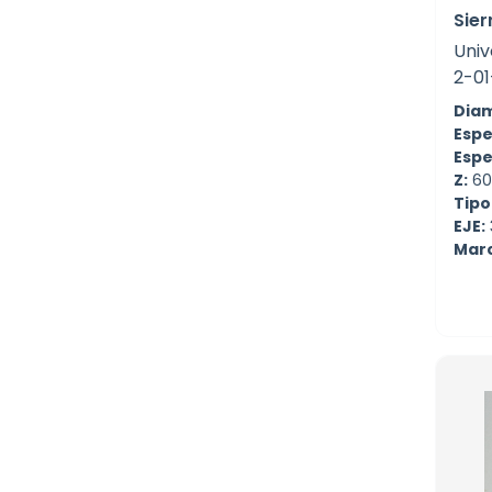
Sier
Univ
2-01
Diam
Espe
Espe
Z:
60
Tipo
EJE:
Mar