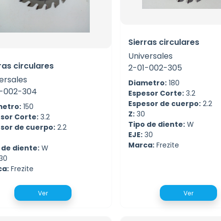
Sierras circulares
Universales
ras circulares
2-01-002-305
ersales
Diametro:
180
1-002-304
Espesor Corte:
3.2
Espesor de cuerpo:
2.2
etro:
150
Z:
30
sor Corte:
3.2
Tipo de diente:
W
sor de cuerpo:
2.2
EJE:
30
Marca:
Frezite
 de diente:
W
30
ca:
Frezite
Ver
Ver