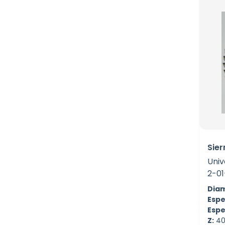
Sier
Univ
2-0
Diam
Espe
Espe
Z:
4