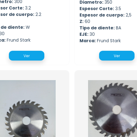
etro:
300
Diametro:
350
sor Corte:
3.2
Espesor Corte:
3.5
sor de cuerpo:
2.2
Espesor de cuerpo:
2,5
8
Z:
60
 de diente:
W
Tipo de diente:
BA
30
EJE:
30
ca:
Frund Stark
Marca:
Frund Stark
Ver
Ver