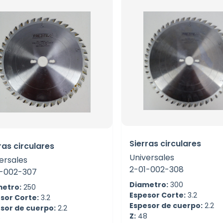
Sierras circulares
ras circulares
Universales
ersales
2-01-002-308
1-002-307
Diametro:
300
etro:
250
Espesor Corte:
3.2
sor Corte:
3.2
Espesor de cuerpo:
2.2
sor de cuerpo:
2.2
Z:
48
0