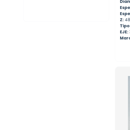
Diam
Espe
Espe
Z:
4
Tipo
EJE:
Mar