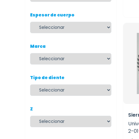
Espesor de cuerpo
Marca
Tipo de diente
Z
Sier
Univ
2-01