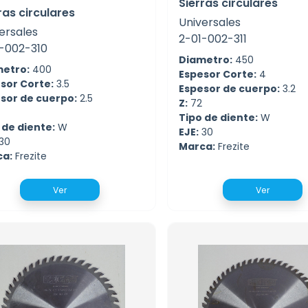
Sierras circulares
ras circulares
Universales
ersales
2-01-002-311
-002-310
Diametro:
450
etro:
400
Espesor Corte:
4
sor Corte:
3.5
Espesor de cuerpo:
3.2
sor de cuerpo:
2.5
Z:
72
Tipo de diente:
W
 de diente:
W
EJE:
30
30
Marca:
Frezite
ca:
Frezite
Ver
Ver