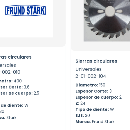
ras circulares
Sierras circulares
ersales
Universales
-002-010
2-01-002-104
etro:
400
Diametro:
150
sor Corte:
3.6
Espesor Corte:
3
sor de cuerpo:
2.5
Espesor de cuerpo:
2
4
Z:
24
 de diente:
W
Tipo de diente:
W
30
EJE:
30
ca:
Stark
Marca:
Frund Stark