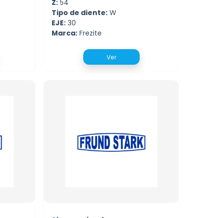
Z:
54
Tipo de diente:
W
EJE:
30
Marca:
Frezite
Ver