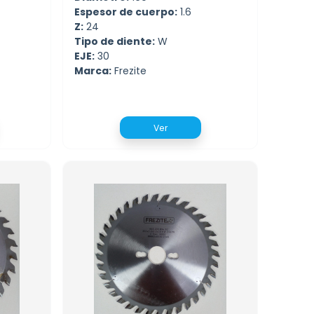
Espesor de cuerpo:
1.6
Z:
24
Tipo de diente:
W
EJE:
30
Marca:
Frezite
Ver