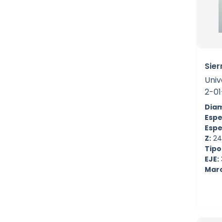
Sier
Univ
2-0
Diam
Espe
Espe
Z:
24
Tipo
EJE:
Mar