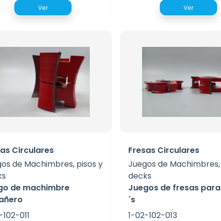
Ver
Ver
as Circulares
Fresas Circulares
os de Machimbres, pisos y
Juegos de Machimbres, 
ks
decks
go de machimbre
Juegos de fresas para
añero
´s
-102-011
1-02-102-013