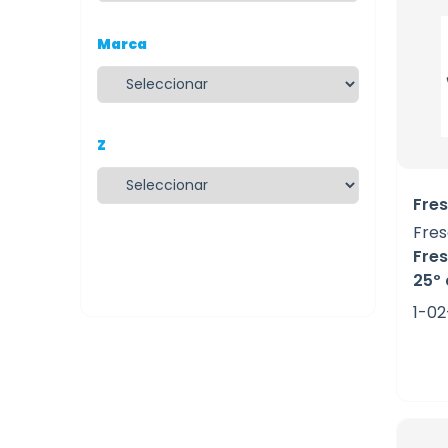
Marca
Z
Fres
Fres
Fres
25º 
1-02