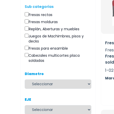
Sub categorías
Fresas rectas
Fresas molduras
Replán, Aberturas y muebles
Juegos de Machimbres, pisos y
decks
Fres
Fresas para ensamble
Fres
Cabezales multicortes placa
Fres
soldadas
sol
1-02
Diametro
Mar
EJE