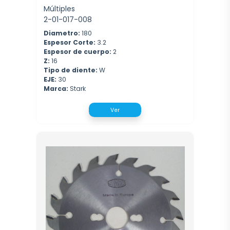
Múltiples
2-01-017-008
Diametro:
180
Espesor Corte:
3.2
Espesor de cuerpo:
2
Z:
16
Tipo de diente:
W
EJE:
30
Marca:
Stark
Ver