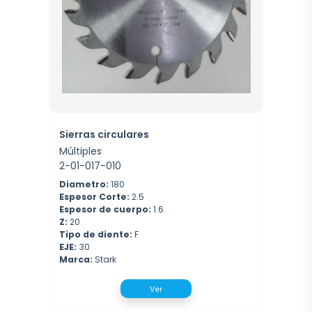
Sierras circulares
Múltiples
2-01-017-010
Diametro:
180
Espesor Corte:
2.5
Espesor de cuerpo:
1.6
Z:
20
Tipo de diente:
F
EJE:
30
Marca:
Stark
Ver