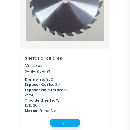
Sierras circulares
Múltiples
2-01-017-103
Diametro:
300
Espesor Corte:
3.2
Espesor de cuerpo:
2.2
Z:
24
Tipo de diente:
W
EJE:
30
Marca:
Frund Stark
Ver