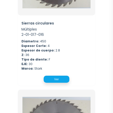
Sierras circulares
Múltiples
2-01-017-016
Diametro:
450
Espesor Corte:
4
Espesor de cuerpo:
2.8
Z:
36
Tipo de diente:
F
EJE:
30
Marca:
Stark
Ver