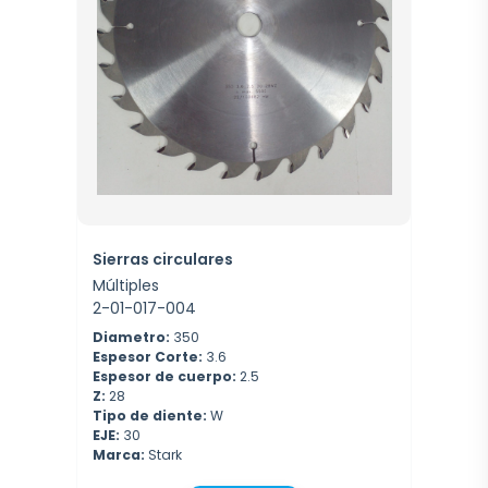
Sierras circulares
Múltiples
2-01-017-004
Diametro:
350
Espesor Corte:
3.6
Espesor de cuerpo:
2.5
Z:
28
Tipo de diente:
W
EJE:
30
Marca:
Stark