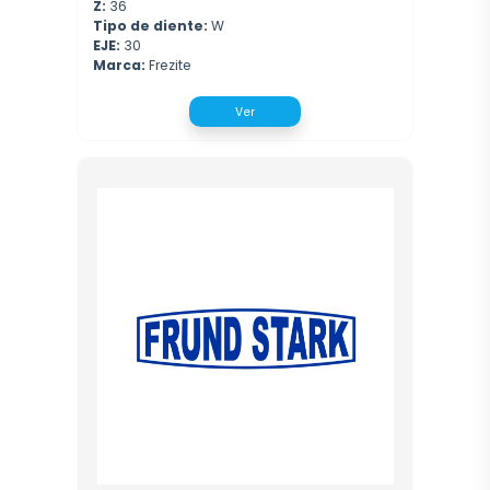
Z:
36
Tipo de diente:
W
EJE:
30
Marca:
Frezite
Ver