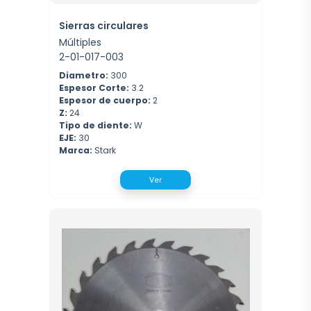
Sierras circulares
Múltiples
2-01-017-003
Diametro:
300
Espesor Corte:
3.2
Espesor de cuerpo:
2
Z:
24
Tipo de diente:
W
EJE:
30
Marca:
Stark
Ver