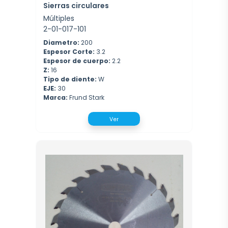
Sierras circulares
Múltiples
2-01-017-101
Diametro:
200
Espesor Corte:
3.2
Espesor de cuerpo:
2.2
Z:
16
Tipo de diente:
W
EJE:
30
Marca:
Frund Stark
Ver