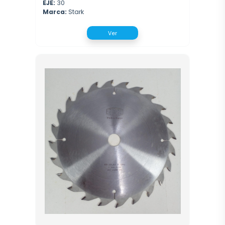
EJE:
30
Marca:
Stark
Ver