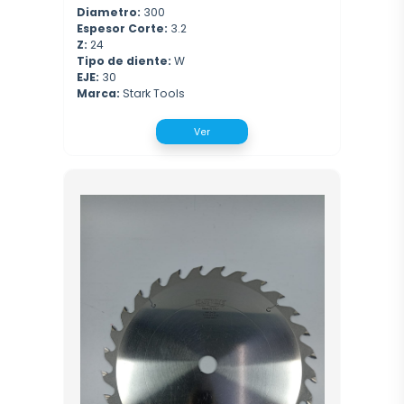
Diametro:
300
Espesor Corte:
3.2
Z:
24
Tipo de diente:
W
EJE:
30
Marca:
Stark Tools
Ver