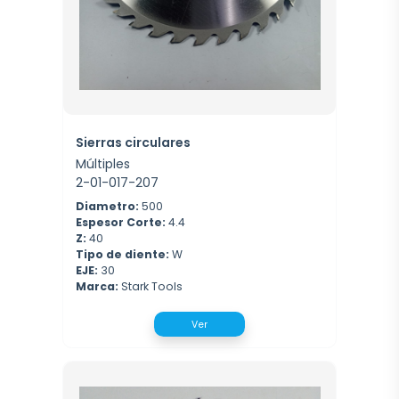
Sierras circulares
Múltiples
2-01-017-207
Diametro:
500
Espesor Corte:
4.4
Z:
40
Tipo de diente:
W
EJE:
30
Marca:
Stark Tools
Ver