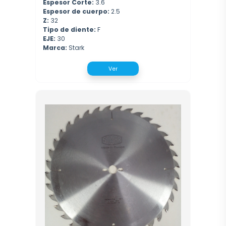
Espesor Corte:
3.6
Espesor de cuerpo:
2.5
Z:
32
Tipo de diente:
F
EJE:
30
Marca:
Stark
Ver