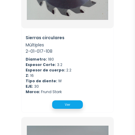
Sierras circulares
Múltiples
2-01-017-108
Diametro:
180
Espesor Corte:
3.2
Espesor de cuerpo:
2.2
Z:
16
Tipo de diente:
W
EJE:
30
Marca:
Frund Stark
Ver