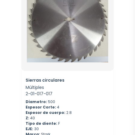
Sierras circulares
Múltiples
2-01-017-017
Diametro:
500
Espesor Corte:
4
Espesor de cuerpo:
2.8
Z:
40
Tipo de diente:
F
EJE:
30
Marca:
Stark