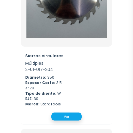
Sierras circulares
Múltiples
2-01-017-204
Diametro:
350
Espesor Corte:
3.5
Z:
28
Tipo de diente:
W
EJE:
30
Marca:
Stark Tools
Ver