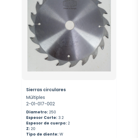
Sierras circulares
Múltiples
2-01-017-002
Diametro:
250
Espesor Corte:
3.2
Espesor de cuerpo:
2
Z:
20
Tipo de diente:
W