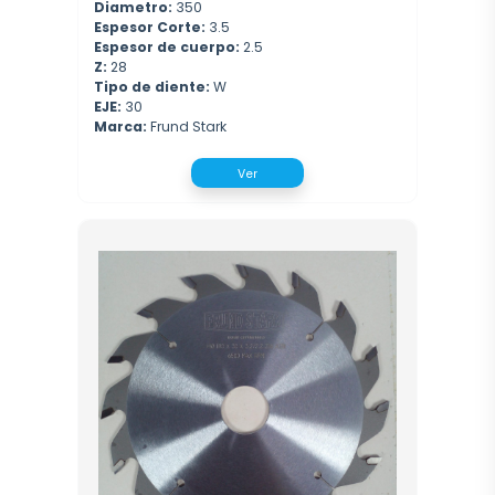
Diametro:
350
Espesor Corte:
3.5
Espesor de cuerpo:
2.5
Z:
28
Tipo de diente:
W
EJE:
30
Marca:
Frund Stark
Ver