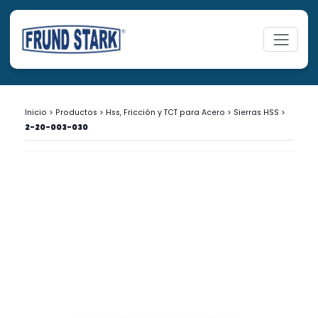
Inicio
>
Productos
>
Hss, Fricción y TCT para Acero
>
Sierras HSS
>
2-20-003-030