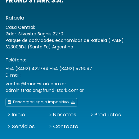
FRUND STARK S.A.
Rafaela
Casa Central:
Gdor. Silvestre Begnis 2270
Parque de actividades económicas de Rafaela ( PAER)
S2300BDJ (Santa Fe) Argentina
Teléfono:
+54 (3492) 422784 +54 (3492) 579097
E-mail:
ventas@frund-stark.com.ar
administracion@frund-stark.com.ar
Descargar legajo impositivo
> Inicio
> Nosotros
> Productos
> Servicios
> Contacto