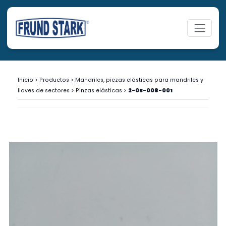
Inicio
>
Productos
>
Mandriles, piezas elásticas para mandriles y
llaves de sectores
>
Pinzas elásticas
>
2-05-008-001