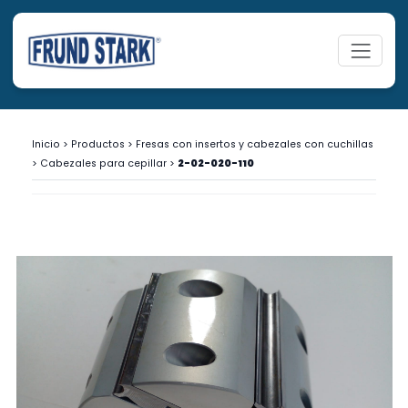
Inicio
>
Productos
>
Fresas con insertos y cabezales con cuchillas
>
Cabezales para cepillar
>
2-02-020-110