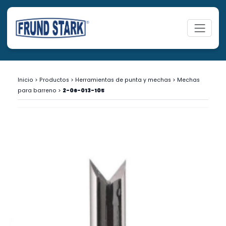
Inicio
>
Productos
>
Herramientas de punta y mechas
>
Mechas
para barreno
>
2-06-013-105