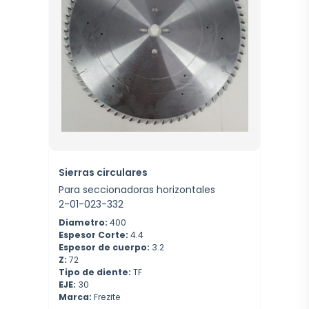
Sierras circulares
Para seccionadoras horizontales
2-01-023-332
Diametro:
400
Espesor Corte:
4.4
Espesor de cuerpo:
3.2
Z:
72
Tipo de diente:
TF
EJE:
30
Marca:
Frezite