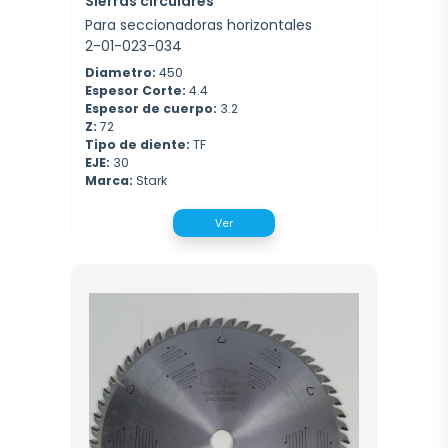
Sierras circulares
Para seccionadoras horizontales
2-01-023-034
Diametro:
450
Espesor Corte:
4.4
Espesor de cuerpo:
3.2
Z:
72
Tipo de diente:
TF
EJE:
30
Marca:
Stark
Ver