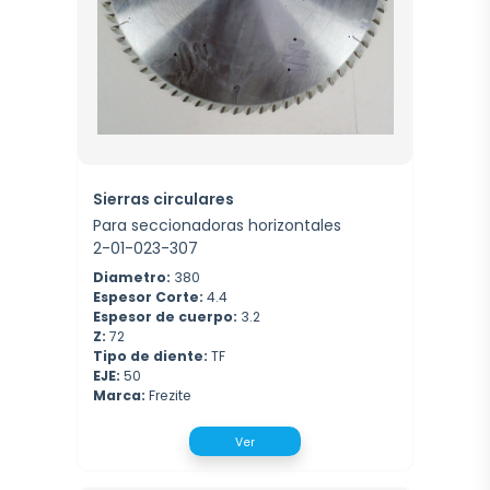
Sierras circulares
Para seccionadoras horizontales
2-01-023-307
Diametro:
380
Espesor Corte:
4.4
Espesor de cuerpo:
3.2
Z:
72
Tipo de diente:
TF
EJE:
50
Marca:
Frezite
Ver