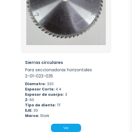
Sierras circulares
Para seccionadoras horizontales
2-01-023-035
Diametro:
320
Espesor Corte:
4.4
Espesor de cuerpo:
3
Z:
60
Tipo de diente:
TF
EJE:
30
Marca:
Stark
Ver