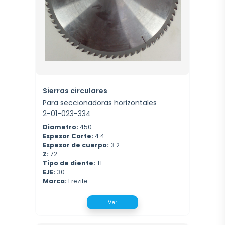
Sierras circulares
Para seccionadoras horizontales
2-01-023-334
Diametro:
450
Espesor Corte:
4.4
Espesor de cuerpo:
3.2
Z:
72
Tipo de diente:
TF
EJE:
30
Marca:
Frezite
Ver