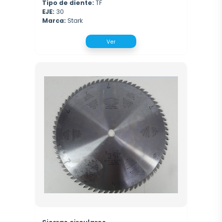
Tipo de diente:
TF
EJE:
30
Marca:
Stark
Ver