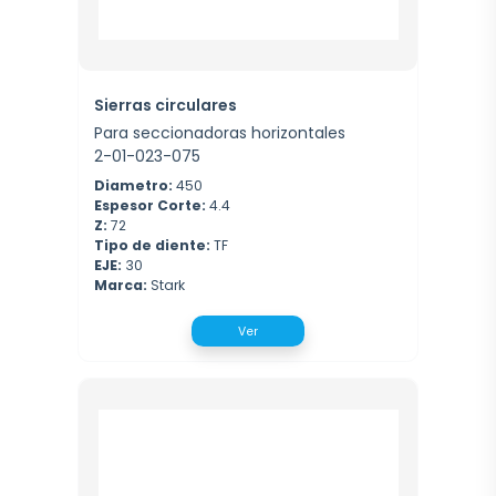
Sierras circulares
Para seccionadoras horizontales
2-01-023-075
Diametro:
450
Espesor Corte:
4.4
Z:
72
Tipo de diente:
TF
EJE:
30
Marca:
Stark
Ver