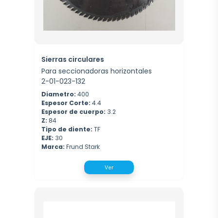
Sierras circulares
Para seccionadoras horizontales
2-01-023-132
Diametro:
400
Espesor Corte:
4.4
Espesor de cuerpo:
3.2
Z:
84
Tipo de diente:
TF
EJE:
30
Marca:
Frund Stark
Ver