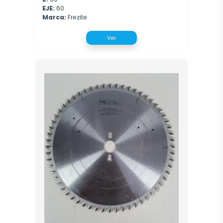
EJE:
60
Marca:
Frezite
Ver