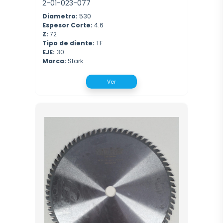
2-01-023-077
Diametro:
530
Espesor Corte:
4.6
Z:
72
Tipo de diente:
TF
EJE:
30
Marca:
Stark
Ver