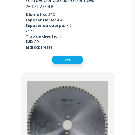
Para seccionadoras horizontales
2-01-023-306
Diametro:
350
Espesor Corte:
4.4
Espesor de cuerpo:
3.2
Z:
72
Tipo de diente:
TF
EJE:
30
Marca:
Frezite
Ver