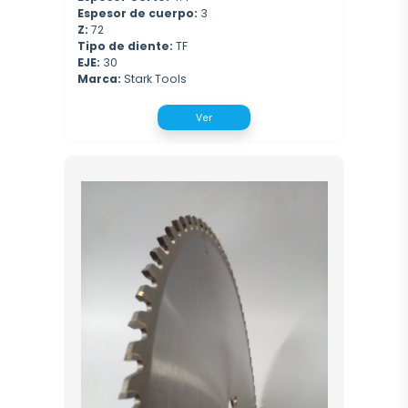
Espesor de cuerpo:
3
Z:
72
Tipo de diente:
TF
EJE:
30
Marca:
Stark Tools
Ver