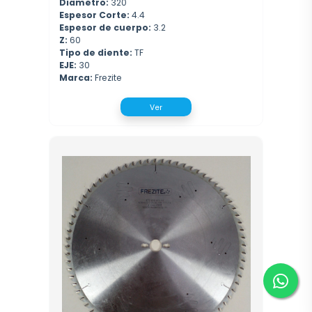
Diametro:
320
Espesor Corte:
4.4
Espesor de cuerpo:
3.2
Z:
60
Tipo de diente:
TF
EJE:
30
Marca:
Frezite
Ver