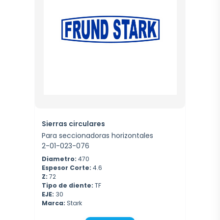
Sierras circulares
Para seccionadoras horizontales
2-01-023-076
Diametro:
470
Espesor Corte:
4.6
Z:
72
Tipo de diente:
TF
EJE:
30
Marca:
Stark