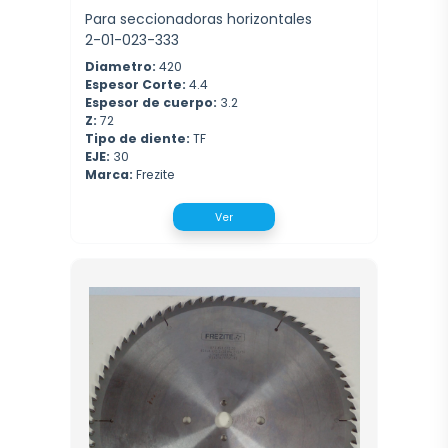
Para seccionadoras horizontales
2-01-023-333
Diametro:
420
Espesor Corte:
4.4
Espesor de cuerpo:
3.2
Z:
72
Tipo de diente:
TF
EJE:
30
Marca:
Frezite
Ver