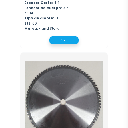
Espesor Corte:
4.4
Espesor de cuerpo:
3.2
Z:
84
Tipo de diente:
TF
EJE:
60
Marca:
Frund Stark
Ver