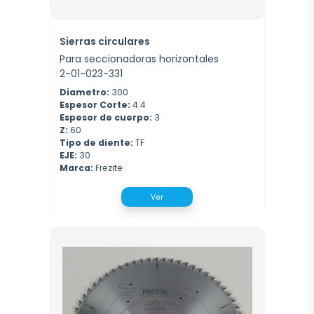
Sierras circulares
Para seccionadoras horizontales
2-01-023-331
Diametro:
300
Espesor Corte:
4.4
Espesor de cuerpo:
3
Z:
60
Tipo de diente:
TF
EJE:
30
Marca:
Frezite
Ver