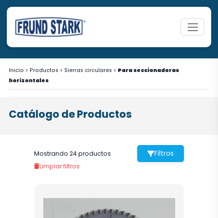
Inicio
>
Productos
>
Sierras circulares
>
Para seccionadoras
horizontales
Catálogo de Productos
Filtros
Mostrando 24 productos
Limpiar filtros