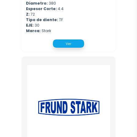
Diametro:
380
Espesor Corte:
4.4
Z:
72
Tipo de diente:
TF
EJE:
30
Marca:
Stark
Ver