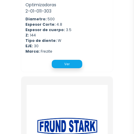
Optimizadoras
2-01-011-303
Diametro:
500
Espesor Corte:
4.8
Espesor de cuerpo:
3.5
Z:
144
Tipo de diente:
W
EJE:
30
Marca:
Frezite
Ver