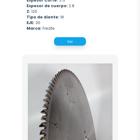
Espesor Corte:
3.5
Espesor de cuerpo:
2.8
Z:
120
Tipo de diente:
W
EJE:
30
Marca:
Frezite
Ver