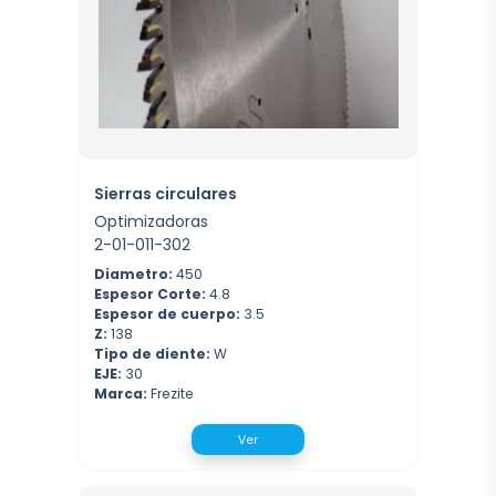
Sierras circulares
Optimizadoras
2-01-011-302
Diametro:
450
Espesor Corte:
4.8
Espesor de cuerpo:
3.5
Z:
138
Tipo de diente:
W
EJE:
30
Marca:
Frezite
Ver