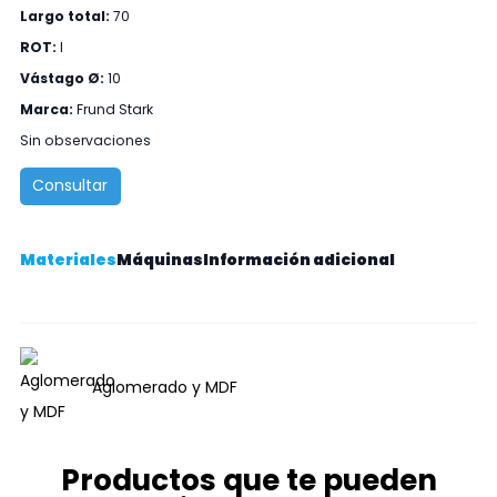
Largo total:
70
ROT:
I
Vástago Ø:
10
Marca:
Frund Stark
Sin observaciones
Consultar
Materiales
Máquinas
Información adicional
Aglomerado y MDF
Productos que te pueden