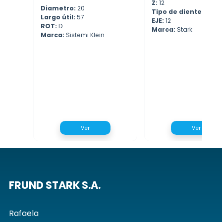
Z:
12
Diametro:
20
Tipo de diente:
da
Largo útil:
57
EJE:
12
ROT:
D
Marca:
Stark
Marca:
Sistemi Klein
Ver
Ver
FRUND STARK S.A.
Rafaela