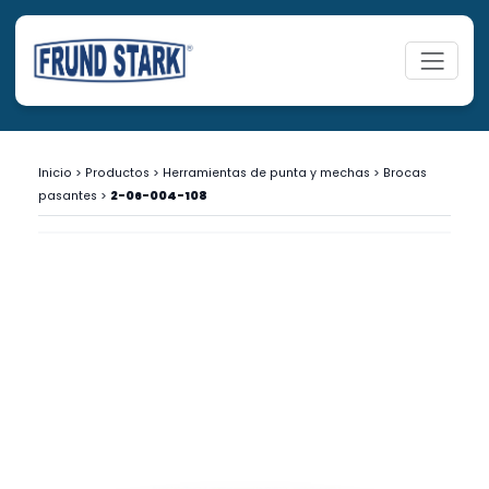
Inicio
>
Productos
>
Herramientas de punta y mechas
>
Brocas
pasantes
>
2-06-004-108