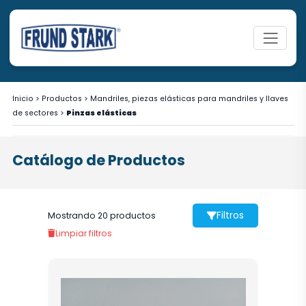
Inicio
>
Productos
>
Mandriles, piezas elásticas para mandriles y llaves
de sectores
>
Pinzas elásticas
Catálogo de Productos
Filtros
Mostrando 20 productos
Limpiar filtros