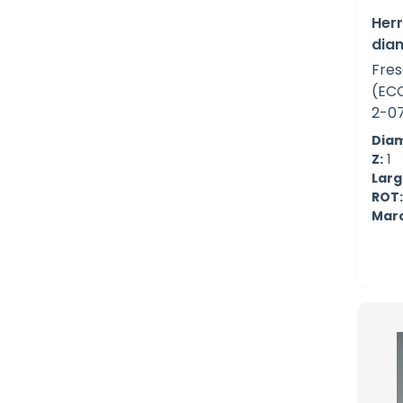
Her
dia
Fres
(EC
2-0
Diam
Z:
1
Largo
ROT:
Mar