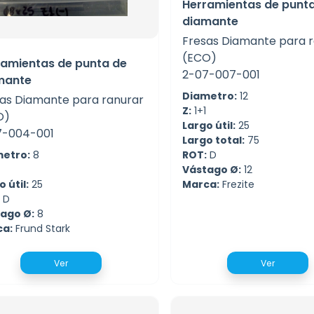
Herramientas de punt
diamante
Fresas Diamante para 
(ECO)
ramientas de punta de
2-07-007-001
mante
Diametro:
12
as Diamante para ranurar
Z:
1+1
O)
Largo útil:
25
7-004-001
Largo total:
75
ROT:
D
etro:
8
Vástago Ø:
12
Marca:
Frezite
 útil:
25
D
ago Ø:
8
ca:
Frund Stark
Ver
Ver