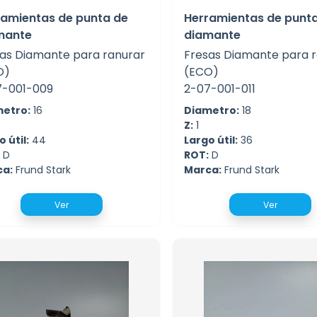
ramientas de punta de
Herramientas de punt
mante
diamante
as Diamante para ranurar
Fresas Diamante para 
O)
(ECO)
7-001-009
2-07-001-011
etro:
16
Diametro:
18
Z:
1
 útil:
44
Largo útil:
36
D
ROT:
D
ca:
Frund Stark
Marca:
Frund Stark
Ver
Ver