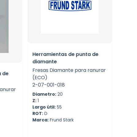
Herramientas de punta de
diamante
Fresas Diamante para ranurar
a de
(ECO)
2-07-001-018
ranurar
Diametro:
20
Z:
1
Largo útil:
55
ROT:
D
Marca:
Frund Stark