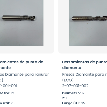
ramientas de punta de
Herramientas de punt
mante
diamante
as Diamante para ranurar
Fresas Diamante para 
O)
(ECO)
7-001-001
2-07-001-002
etro:
12
Diametro:
12
Z:
1
 útil:
25
Largo útil:
35