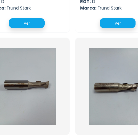
D
ROT:
D
ca:
Frund Stark
Marca:
Frund Stark
Ver
Ver