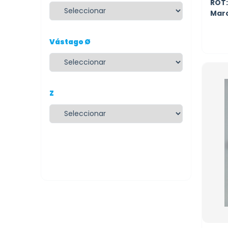
ROT:
Mar
Vástago Ø
Z