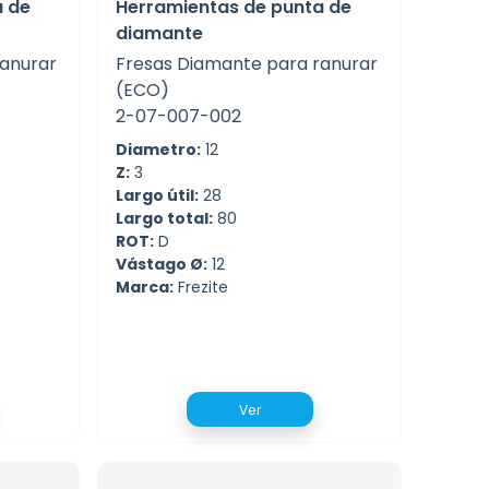
a de
Herramientas de punta de
diamante
ranurar
Fresas Diamante para ranurar
(ECO)
2-07-007-002
Diametro:
12
Z:
3
Largo útil:
28
Largo total:
80
ROT:
D
Vástago Ø:
12
Marca:
Frezite
Ver