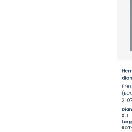
Her
dia
Fres
(EC
2-0
Diam
Z:
1
Largo
ROT: