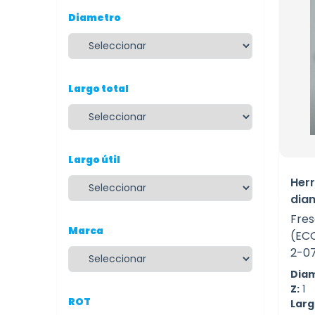
Diametro
Largo total
Largo útil
Her
dia
Fres
Marca
(EC
2-0
Diam
Z:
1
ROT
Largo