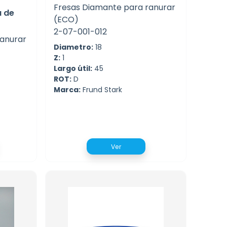
Fresas Diamante para ranurar
a de
(ECO)
2-07-001-012
ranurar
Diametro:
18
Z:
1
Largo útil:
45
ROT:
D
Marca:
Frund Stark
Ver