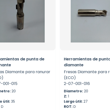
ramientas de punta de
Herramientas de punt
mante
diamante
as Diamante para ranurar
Fresas Diamante para 
O)
(ECO)
7-001-015
2-07-001-016
etro:
20
Diametro:
20
Z:
1
 útil:
35
Largo útil:
27
D
ROT:
D