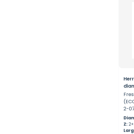
Her
dia
Fres
(EC
2-0
Diam
Z:
2+
Largo