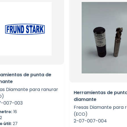
ramientas de punta de
mante
as Diamante para ranurar
Herramientas de punt
O)
diamante
7-007-003
Fresas Diamante para 
etro:
16
(ECO)
2
2-07-007-004
 útil:
27