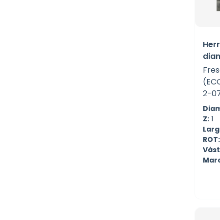
Her
dia
Fres
(EC
2-0
Diam
Z:
1
Largo
ROT:
Vást
Mar