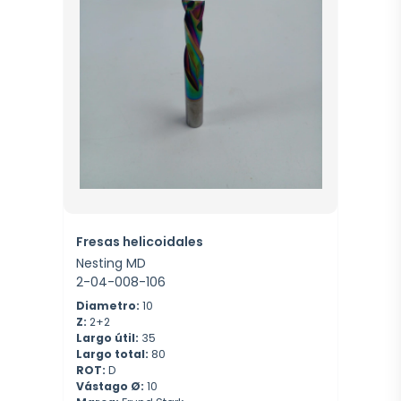
Fresas helicoidales
Nesting MD
2-04-008-106
Diametro:
10
Z:
2+2
Largo útil:
35
Largo total:
80
ROT:
D
Vástago Ø:
10