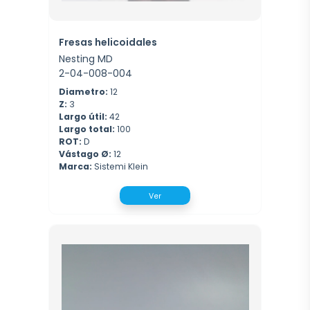
Fresas helicoidales
Nesting MD
2-04-008-004
Diametro:
12
Z:
3
Largo útil:
42
Largo total:
100
ROT:
D
Vástago Ø:
12
Marca:
Sistemi Klein
Ver