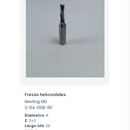
Fresas helicoidales
Nesting MD
2-04-008-101
Diametro:
6
Z:
2+2
Largo útil:
20