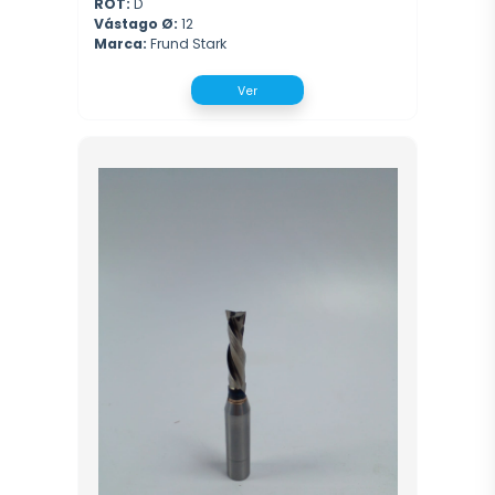
ROT:
D
Vástago Ø:
12
Marca:
Frund Stark
Ver