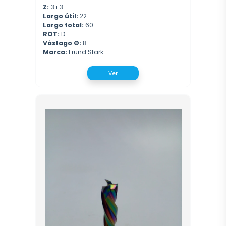
Z:
3+3
Largo útil:
22
Largo total:
60
ROT:
D
Vástago Ø:
8
Marca:
Frund Stark
Ver