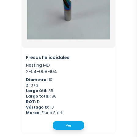
Fresas helicoidales
Nesting MD
2-04-008-104
Diametro:
10
Z:
3+3
Largo útil:
35
Largo total:
80
ROT:
D
Vástago Ø:
10
Marca:
Frund Stark
Ver