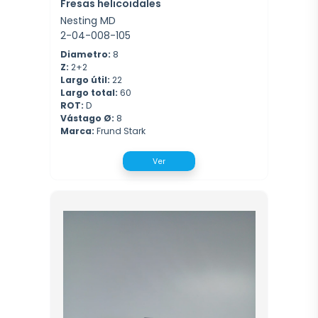
Fresas helicoidales
Nesting MD
2-04-008-105
Diametro:
8
Z:
2+2
Largo útil:
22
Largo total:
60
ROT:
D
Vástago Ø:
8
Marca:
Frund Stark
Ver