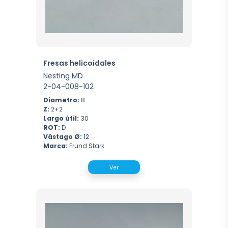
Fresas helicoidales
Nesting MD
2-04-008-102
Diametro:
8
Z:
2+2
Largo útil:
30
ROT:
D
Vástago Ø:
12
Marca:
Frund Stark
Ver