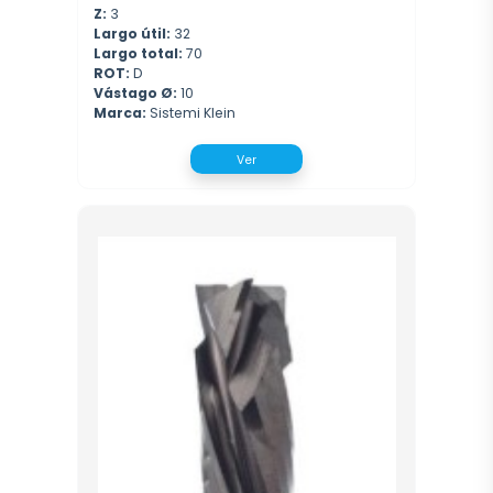
Z:
3
Largo útil:
32
Largo total:
70
ROT:
D
Vástago Ø:
10
Marca:
Sistemi Klein
Ver