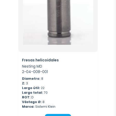
Fresas helicoidales
Nesting MD
2-04-008-001
Diametro:
8
Z:
3
Largo útil:
22
Largo total:
70
ROT:
D
Vástago Ø:
8
Marca:
Sistemi Klein