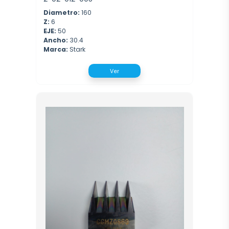
Diametro:
160
Z:
6
EJE:
50
Ancho:
30.4
Marca:
Stark
Ver