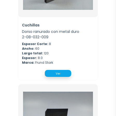
Cuchillas
Dorso ranurado con metal duro
2-08-032-009
Espesor Corte:
8
Ancho:
60
Largo total:
120
Espesor:
8.0
Marca:
Frund Stark
Ver