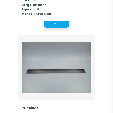
Ancho:
40
Largo total:
650
Espesor:
8.0
Marca:
Frund Stark
Ver
Cuchillas