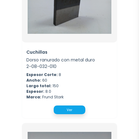
Cuchillas
Dorso ranurado con metal duro
2-08-032-010
Espesor Corte:
8
Ancho:
60
Largo total:
150
Espesor:
8.0
Marca:
Frund Stark
Ver