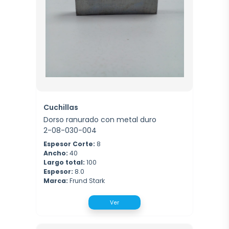
Cuchillas
Dorso ranurado con metal duro
2-08-030-004
Espesor Corte:
8
Ancho:
40
Largo total:
100
Espesor:
8.0
Marca:
Frund Stark
Ver