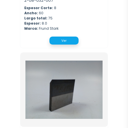
2-08-032-007
Espesor Corte:
8
Ancho:
60
Largo total:
75
Espesor:
8.0
Marca:
Frund Stark
Ver